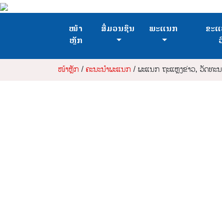
ໜ້າ
ສື່ມວນຊົນ
ພະແນກ
ຂະແ
ຫຼັກ
ໜ້າຫຼັກ
/
ຄະນະນໍາພະແນກ
/ ພະແນກ ຖະແຫຼງຂ່າວ, ວັດທະນ