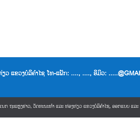
ຽວ ແຂວງບໍລິຄໍາໄຊ ໂທ-ແຟັກ: ...., ...., ອີມິວ: .....@G
ນກ ຖະແຫຼງຂ່າວ, ວັດທະນະທຳ ແລະ ທ່ອງທ່ຽວ ແຂວງບໍລິຄໍາໄຊ, ອອກແບບ ແລະ