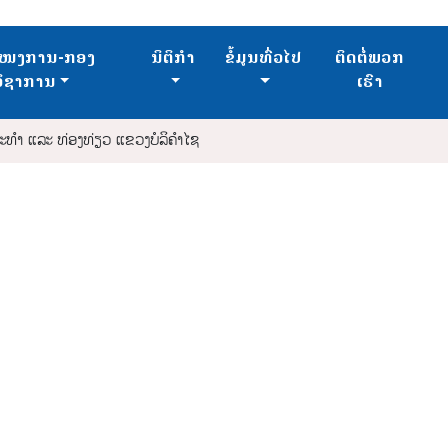
ໜງການ-ກອງ
ນິຕິກຳ
ຂໍ້ມູນທົ່ວໄປ
ຕິດຕໍ່ພວກ
ວິຊາການ
ເຮົາ
ະທຳ ແລະ ທ່ອງທ່ຽວ ແຂວງບໍລິຄໍາໄຊ