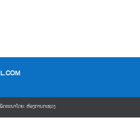
MAIL.COM
 ພັດທະນາໂດຍ: ຫ້ອງການກະຊວງ