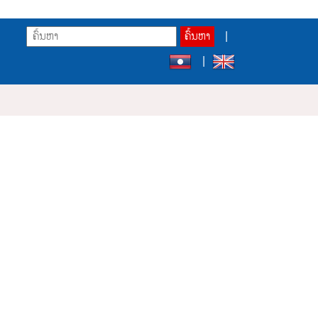
ຄົ້ນຫາ