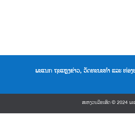
ພະແນກ ຖະແຫຼງຂ່າວ, ວັດທະນະທຳ ແລະ ທ່ອງທ່
ສະຫງວນລິຂະສິດ © 2024 ພະແ