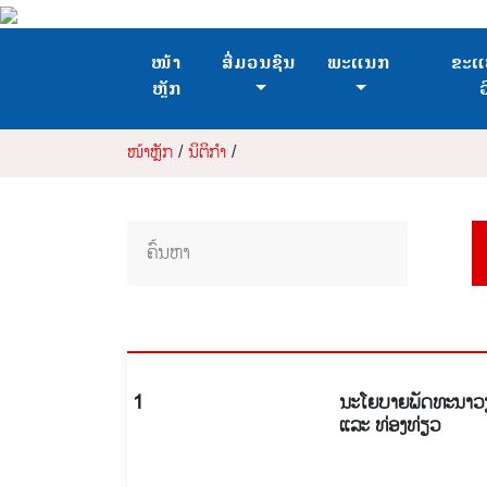
ໜ້າ
ສື່ມວນຊົນ
ພະແນກ
ຂະແ
ຫຼັກ
ໜ້າຫຼັກ
/
ນິຕິກຳ
/
1
ນະໂຍບາຍພັດທະນາວຽ
ແລະ ທ່ອງທ່ຽວ