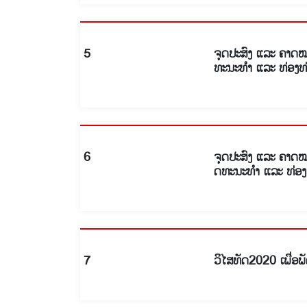
5
ຈຸດປະສົງ ແລະ ຄາດໝ
ທະນະທໍາ ແລະ ທ່ອງທ
6
ຈຸດປະສົງ ແລະ ຄາດໝ
ດທະນະທໍາ ແລະ ທ່ອງ
7
ວິໄສທັດ2020 ເພື່ອ