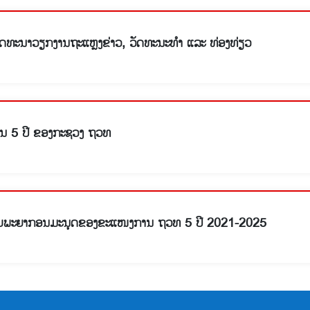
ພັດທະນາວຽກງານຖະແຫຼງຂ່າວ, ວັດທະນະທໍາ ແລະ ທ່ອງທ່ຽວ
ນ 5 ປີ ຂອງກະຊວງ ຖວທ
ບພະຍາກອນມະນຸດຂອງຂະແໜງການ ຖວທ 5 ປີ 2021-2025