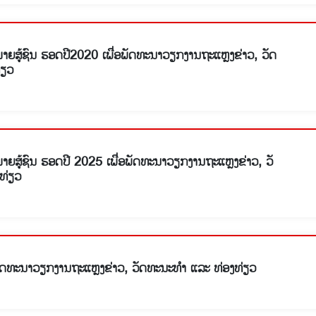
າຍສູ້ຊົນ ຮອດປີ2020 ເພື່ອພັດທະນາວຽກງານຖະແຫຼງຂ່າວ, ວັດ
່ຽວ
າຍສູ້ຊົນ ຮອດປີ 2025 ເພື່ອພັດທະນາວຽກງານຖະແຫຼງຂ່າວ, ວັ
ທ່ຽວ
ພັດທະນາວຽກງານຖະແຫຼງຂ່າວ, ວັດທະນະທໍາ ແລະ ທ່ອງທ່ຽວ