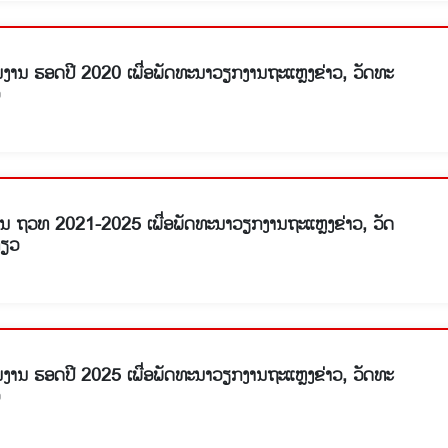
ງານ ຮອດປີ 2020 ເພື່ອພັດທະນາວຽກງານຖະແຫຼງຂ່າວ, ວັດທະ
 ຖວທ 2021-2025 ເພື່ອພັດທະນາວຽກງານຖະແຫຼງຂ່າວ, ວັດ
່ຽວ
ງານ ຮອດປີ 2025 ເພື່ອພັດທະນາວຽກງານຖະແຫຼງຂ່າວ, ວັດທະ