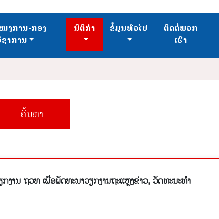
ໜງການ-ກອງ
ນິຕິກຳ
ຂໍ້ມູນທົ່ວໄປ
ຕິດຕໍ່ພວກ
ວິຊາການ
ເຮົາ
ຄົ້ນຫາ
ກງານ ຖວທ ເພື່ອພັດທະນາວຽກງານຖະແຫຼງຂ່າວ, ວັດທະນະທໍາ