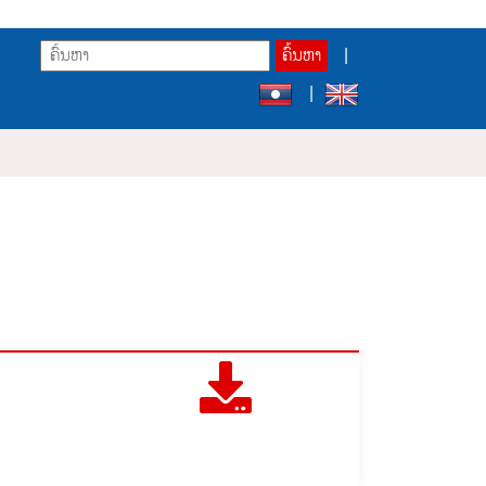
ຄົ້ນຫາ