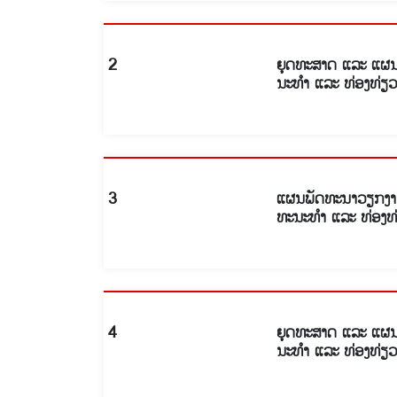
2
ຍຸດທະສາດ ແລະ ແຜນ
ນະທໍາ ແລະ ທ່ອງທ່ຽວ
3
ແຜນພັດທະນາວຽກງານ
ທະນະທໍາ ແລະ ທ່ອງທ
4
ຍຸດທະສາດ ແລະ ແຜນ
ນະທໍາ ແລະ ທ່ອງທ່ຽວ