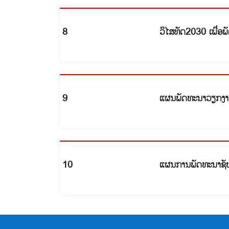
8
ວິໄສທັດ2030 ເພື່ອ
9
ແຜນພັດທະນາວຽກງາ
10
ແຜນການພັດທະນາຊັ